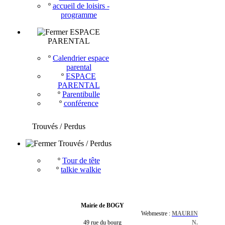
º
accueil de loisirs -
programme
ESPACE
PARENTAL
º
Calendrier espace
parental
º
ESPACE
PARENTAL
º
Parentibulle
º
conférence
Trouvés / Perdus
Trouvés / Perdus
º
Tour de tête
º
talkie walkie
Mairie de BOGY
Webmestre :
MAURIN
49 rue du bourg
N.