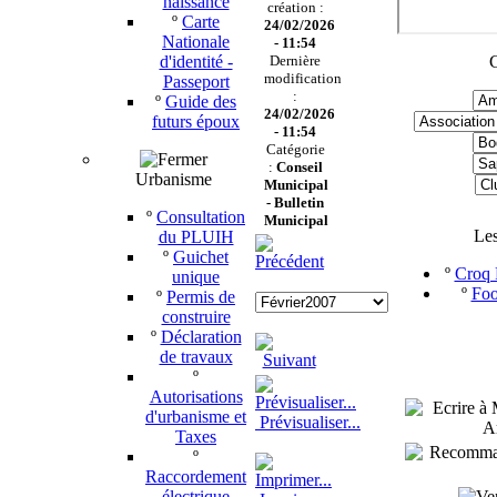
naissance
création :
º
Carte
24/02/2026
Nationale
- 11:54
d'identité -
Dernière
C
modification
Passeport
:
º
Guide des
24/02/2026
futurs époux
- 11:54
Catégorie
:
Conseil
Urbanisme
Municipal
-
Bulletin
º
Consultation
Municipal
Le
du PLUIH
º
Guichet
º
Croq P
unique
º
Foo
º
Permis de
construire
º
Déclaration
de travaux
º
Autorisations
d'urbanisme et
Prévisualiser...
Taxes
º
Raccordement
électrique