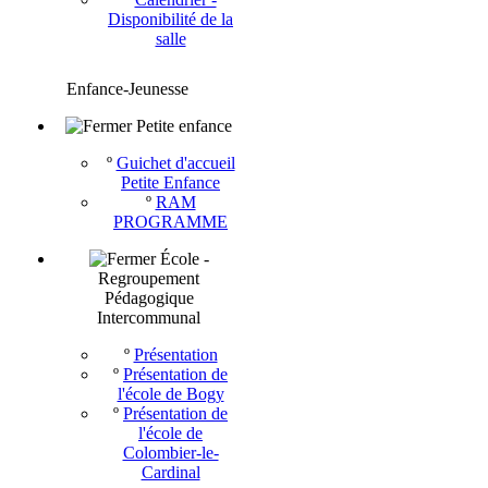
Disponibilité de la
salle
Enfance-Jeunesse
Petite enfance
º
Guichet d'accueil
Petite Enfance
º
RAM
PROGRAMME
École -
Regroupement
Pédagogique
Intercommunal
º
Présentation
º
Présentation de
l'école de Bogy
º
Présentation de
l'école de
Colombier-le-
Cardinal