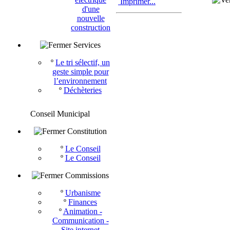
Imprimer...
d'une
nouvelle
construction
Services
º
Le tri sélectif, un
geste simple pour
l’environnement
º
Déchèteries
Conseil Municipal
Constitution
º
Le Conseil
º
Le Conseil
Commissions
º
Urbanisme
º
Finances
º
Animation -
Communication -
Site internet