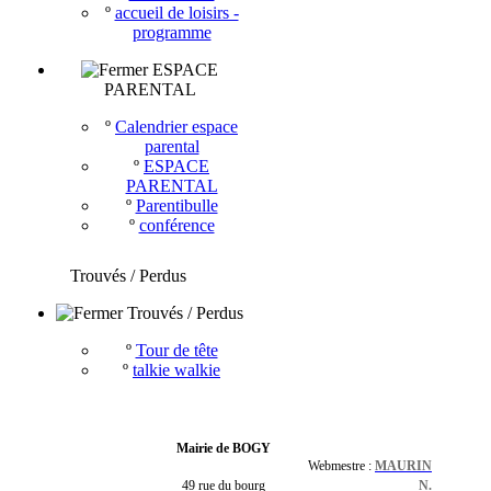
º
accueil de loisirs -
programme
ESPACE
PARENTAL
º
Calendrier espace
parental
º
ESPACE
PARENTAL
º
Parentibulle
º
conférence
Trouvés / Perdus
Trouvés / Perdus
º
Tour de tête
º
talkie walkie
Mairie de BOGY
Webmestre :
MAURIN
49 rue du bourg
N.