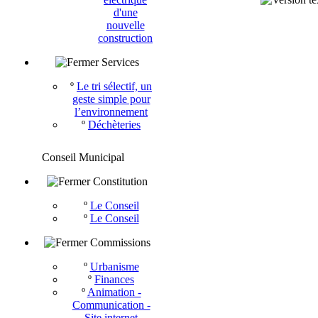
d'une
nouvelle
construction
Services
º
Le tri sélectif, un
geste simple pour
l’environnement
º
Déchèteries
Conseil Municipal
Constitution
º
Le Conseil
º
Le Conseil
Commissions
º
Urbanisme
º
Finances
º
Animation -
Communication -
Site internet