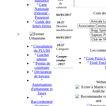
naissance
de
º
Carte
création
Nationale
:
d'identité -
Coin des
04/05/2017
Passeport
-
º
Guide des
18:37
futurs époux
Dernière
modification
:
04/05/2017
Urbanisme
-
18:37
º
Consultation
Catégorie
Les comme
du PLUIH
:
-
º
Guichet
Compte-
º
Croq Pizza Le
unique
rendus
º
Food Truck
º
Permis de
-
2017
construire
º
Déclaration
de travaux
º
Webmas
Autorisations
d'urbanisme et
Taxes
º
Raccordement
électrique