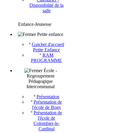
Disponibilité de la
salle
Enfance-Jeunesse
Petite enfance
º
Guichet d'accueil
Petite Enfance
º
RAM
PROGRAMME
École -
Regroupement
Pédagogique
Intercommunal
º
Présentation
º
Présentation de
l'école de Bogy
º
Présentation de
l'école de
Colombier-le-
Cardinal