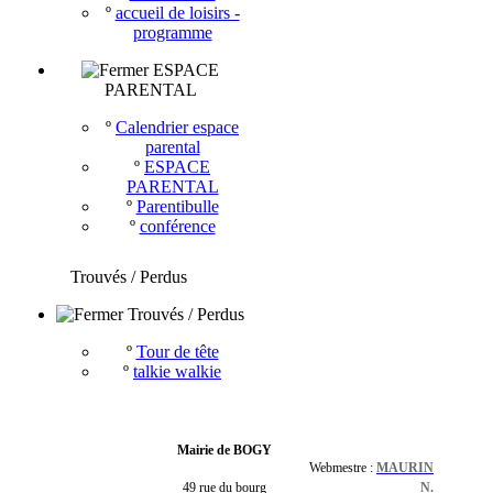
º
accueil de loisirs -
programme
ESPACE
PARENTAL
º
Calendrier espace
parental
º
ESPACE
PARENTAL
º
Parentibulle
º
conférence
Trouvés / Perdus
Trouvés / Perdus
º
Tour de tête
º
talkie walkie
Mairie de BOGY
Webmestre :
MAURIN
49 rue du bourg
N.