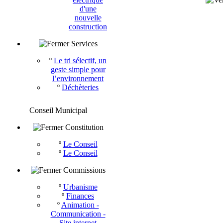
d'une
nouvelle
construction
Services
º
Le tri sélectif, un
geste simple pour
l’environnement
º
Déchèteries
Conseil Municipal
Constitution
º
Le Conseil
º
Le Conseil
Commissions
º
Urbanisme
º
Finances
º
Animation -
Communication -
Site internet