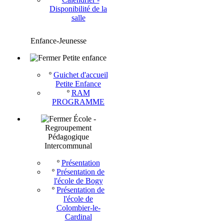
Disponibilité de la
salle
Enfance-Jeunesse
Petite enfance
º
Guichet d'accueil
Petite Enfance
º
RAM
PROGRAMME
École -
Regroupement
Pédagogique
Intercommunal
º
Présentation
º
Présentation de
l'école de Bogy
º
Présentation de
l'école de
Colombier-le-
Cardinal