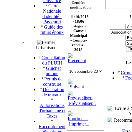
naissance
Dernière
º
Carte
modification
Nationale
:
d'identité -
C
11/10/2018
Passeport
- 18:06
Catégorie
º
Guide des
:
Conseil
futurs époux
Municipal
-
Compte-
rendus -
Urbanisme
2018
º
Consultation
Le
du PLUIH
º
Guichet
º
Croq P
unique
º
Foo
º
Permis de
construire
º
Déclaration
de travaux
º
Prévisualiser...
Autorisations
d'urbanisme et
Taxes
º
Imprimer...
Raccordement
électrique