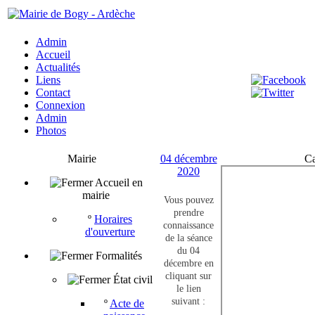
Admin
Accueil
Actualités
Liens
Contact
Connexion
Admin
Photos
Mairie
04 décembre
Ca
2020
Accueil en
mairie
Vous pouvez
prendre
º
Horaires
connaissance
d'ouverture
de la séance
du 04
Formalités
décembre en
cliquant sur
État civil
le lien
suivant :
º
Acte de