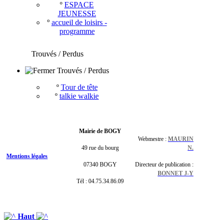
º
ESPACE
JEUNESSE
º
accueil de loisirs -
programme
Trouvés / Perdus
Trouvés / Perdus
º
Tour de tête
º
talkie walkie
Mairie de BOGY
Webmestre :
MAURIN
49 rue du bourg
N.
Mentions légales
07340 BOGY
Directeur de publication :
BONNET J-Y
Tél : 04.75.34.86.09
Haut