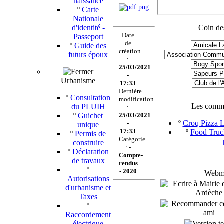
naissance
º
Carte
Nationale
d'identité -
Coin de
Date
Passeport
de
º
Guide des
création
futurs époux
:
25/03/2021
-
Urbanisme
17:33
Dernière
º
Consultation
modification
Les comme
du PLUIH
:
º
Guichet
25/03/2021
º
Croq Pizza L
-
unique
17:33
º
Food Truck
º
Permis de
Catégorie
construire
:
-
º
Déclaration
Compte-
de travaux
rendus
º
-
2020
Webma
Autorisations
d'urbanisme et
Taxes
º
Raccordement
électrique