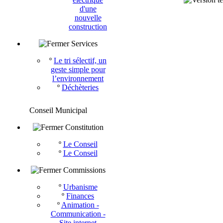
d'une
nouvelle
construction
Services
º
Le tri sélectif, un
geste simple pour
l’environnement
º
Déchèteries
Conseil Municipal
Constitution
º
Le Conseil
º
Le Conseil
Commissions
º
Urbanisme
º
Finances
º
Animation -
Communication -
Site internet