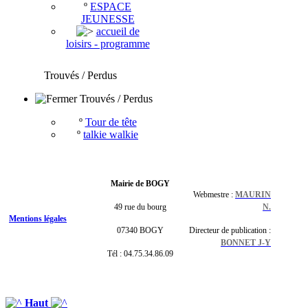
º
ESPACE
JEUNESSE
accueil de
loisirs - programme
Trouvés / Perdus
Trouvés / Perdus
º
Tour de tête
º
talkie walkie
Mairie de BOGY
Webmestre :
MAURIN
49 rue du bourg
N.
Mentions légales
07340 BOGY
Directeur de publication :
BONNET J-Y
Tél : 04.75.34.86.09
Haut