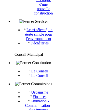
d'une
nouvelle
construction
Services
º
Le tri sélectif, un
geste simple pour
l’environnement
º
Déchèteries
Conseil Municipal
Constitution
º
Le Conseil
º
Le Conseil
Commissions
º
Urbanisme
º
Finances
º
Animation -
Communication -
Site internet