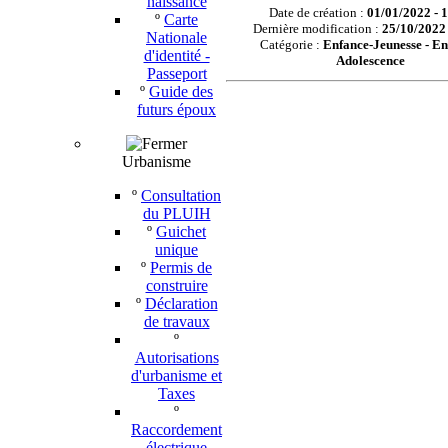
naissance
Date de création :
01/01/2022 - 
º
Carte
Dernière modification :
25/10/2022 
Nationale
Catégorie :
Enfance-Jeunesse -
En
d'identité -
Adolescence
Passeport
º
Guide des
futurs époux
Urbanisme
º
Consultation
du PLUIH
º
Guichet
unique
º
Permis de
construire
º
Déclaration
de travaux
º
Autorisations
d'urbanisme et
Taxes
º
Raccordement
électrique