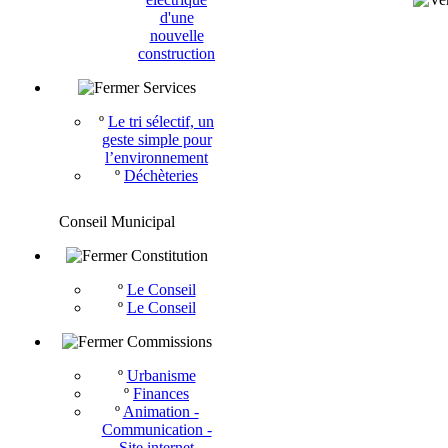
d'une
nouvelle
construction
Services
º
Le tri sélectif, un
geste simple pour
l’environnement
º
Déchèteries
Conseil Municipal
Constitution
º
Le Conseil
º
Le Conseil
Commissions
º
Urbanisme
º
Finances
º
Animation -
Communication -
Site internet