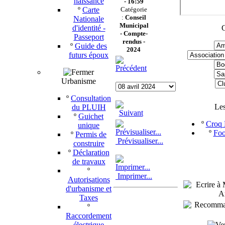
naissance
- 16:59
º
Carte
Catégorie
:
Conseil
Nationale
Municipal
d'identité -
C
-
Compte-
Passeport
rendus -
º
Guide des
2024
futurs époux
Urbanisme
º
Consultation
Le
du PLUIH
º
Guichet
º
Croq P
unique
º
Foo
º
Permis de
Prévisualiser...
construire
º
Déclaration
de travaux
º
Imprimer...
Autorisations
d'urbanisme et
Taxes
º
Raccordement
électrique