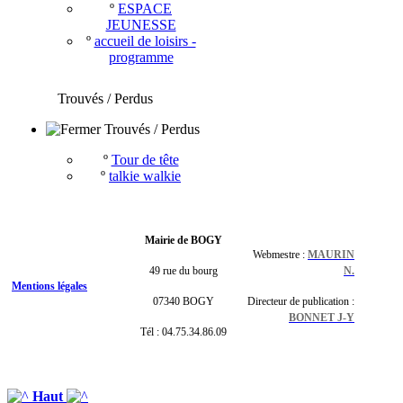
º
ESPACE
JEUNESSE
º
accueil de loisirs -
programme
Trouvés / Perdus
Trouvés / Perdus
º
Tour de tête
º
talkie walkie
Mairie de BOGY
Webmestre :
MAURIN
49 rue du bourg
N.
Mentions légales
07340 BOGY
Directeur de publication :
BONNET J-Y
Tél : 04.75.34.86.09
Haut