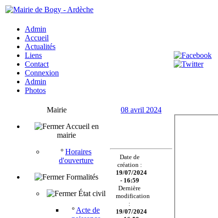
Admin
Accueil
Actualités
Liens
Contact
Connexion
Admin
Photos
Mairie
08 avril 2024
Accueil en
mairie
º
Horaires
Date de
d'ouverture
création :
19/07/2024
Formalités
- 16:59
Dernière
État civil
modification
:
º
Acte de
19/07/2024