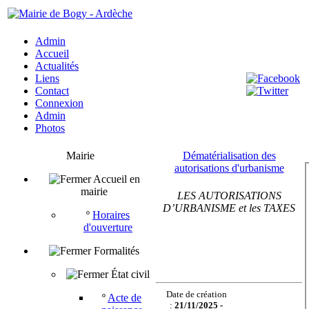
Admin
Accueil
Actualités
Liens
Contact
Connexion
Admin
Photos
Mairie
Dématérialisation des
autorisations d'urbanisme
Accueil en
mairie
LES AUTORISATIONS
D’URBANISME et les TAXES
º
Horaires
d'ouverture
Formalités
État civil
Date de création
º
Acte de
:
21/11/2025 -