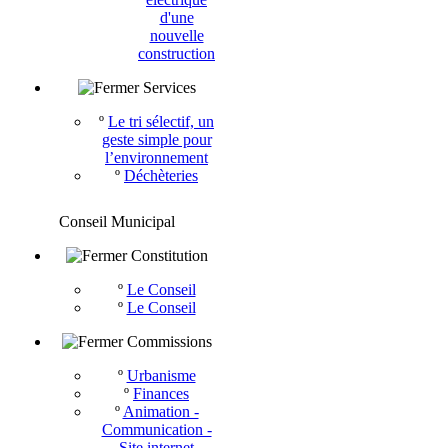
d'une
nouvelle
construction
Services
º
Le tri sélectif, un
geste simple pour
l’environnement
º
Déchèteries
Conseil Municipal
Constitution
º
Le Conseil
º
Le Conseil
Commissions
º
Urbanisme
º
Finances
º
Animation -
Communication -
Site internet