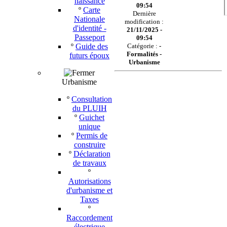
naissance
09:54
º
Carte
Dernière
Nationale
modification :
d'identité -
21/11/2025 -
Passeport
09:54
º
Guide des
Catégorie :
-
Formalités -
futurs époux
Urbanisme
Urbanisme
º
Consultation
du PLUIH
º
Guichet
unique
º
Permis de
construire
º
Déclaration
de travaux
º
Autorisations
d'urbanisme et
Taxes
º
Raccordement
électrique