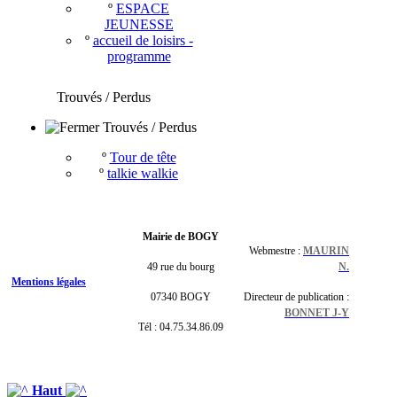
º
ESPACE
JEUNESSE
º
accueil de loisirs -
programme
Trouvés / Perdus
Trouvés / Perdus
º
Tour de tête
º
talkie walkie
Mairie de BOGY
Webmestre :
MAURIN
49 rue du bourg
N.
Mentions légales
07340 BOGY
Directeur de publication :
BONNET J-Y
Tél : 04.75.34.86.09
Haut