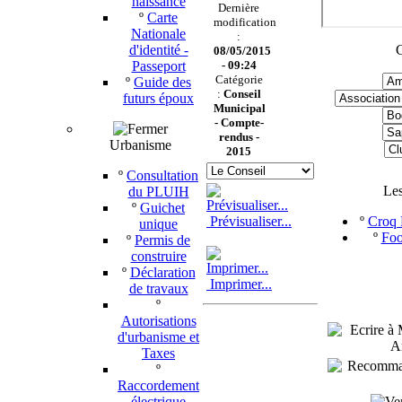
naissance
Dernière
º
Carte
modification
Nationale
:
d'identité -
C
08/05/2015
Passeport
- 09:24
Catégorie
º
Guide des
:
Conseil
futurs époux
Municipal
-
Compte-
rendus -
Urbanisme
2015
º
Consultation
Le
du PLUIH
º
Guichet
Prévisualiser...
º
Croq P
unique
º
Foo
º
Permis de
construire
º
Déclaration
Imprimer...
de travaux
º
Autorisations
d'urbanisme et
Taxes
º
Raccordement
électrique