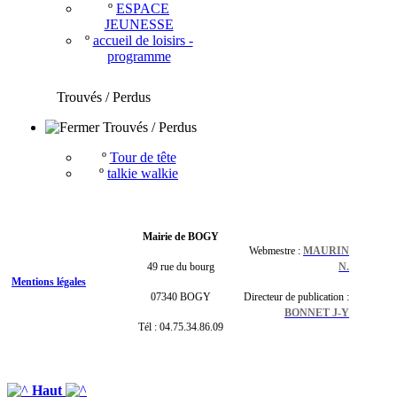
º
ESPACE
JEUNESSE
º
accueil de loisirs -
programme
Trouvés / Perdus
Trouvés / Perdus
º
Tour de tête
º
talkie walkie
Mairie de BOGY
Webmestre :
MAURIN
49 rue du bourg
N.
Mentions légales
07340 BOGY
Directeur de publication :
BONNET J-Y
Tél : 04.75.34.86.09
Haut