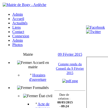
Admin
Accueil
Actualités
Liens
Contact
Connexion
Admin
Photos
Mairie
09 Février 2015
Accueil en
Compte rendu du
mairie
Conseil du 9 Février
2015
º
Horaires
d'ouverture
Formalités
Date de
État civil
création :
08/05/2015
º
Acte de
- 09:24