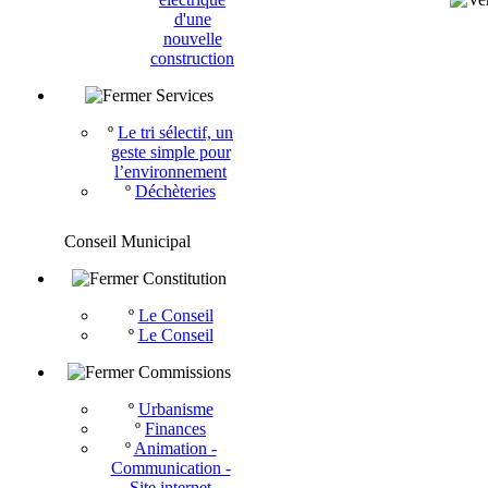
d'une
nouvelle
construction
Services
º
Le tri sélectif, un
geste simple pour
l’environnement
º
Déchèteries
Conseil Municipal
Constitution
º
Le Conseil
º
Le Conseil
Commissions
º
Urbanisme
º
Finances
º
Animation -
Communication -
Site internet