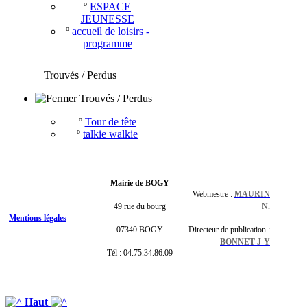
º
ESPACE
JEUNESSE
º
accueil de loisirs -
programme
Trouvés / Perdus
Trouvés / Perdus
º
Tour de tête
º
talkie walkie
Mairie de BOGY
Webmestre :
MAURIN
49 rue du bourg
N.
Mentions légales
07340 BOGY
Directeur de publication :
BONNET J-Y
Tél : 04.75.34.86.09
Haut