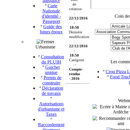
naissance
de
º
Carte
création
Nationale
:
d'identité -
Coin des
22/12/2016
Passeport
-
º
Guide des
18:50
futurs époux
Dernière
modification
:
22/12/2016
Urbanisme
-
18:50
º
Consultation
Catégorie
Les comme
du PLUIH
:
-
º
Guichet
Compte-
º
Croq Pizza Le
unique
rendus
º
Food Truck
º
Permis de
-
2016
construire
º
Déclaration
de travaux
º
Webmas
Autorisations
d'urbanisme et
Taxes
º
Raccordement
électrique