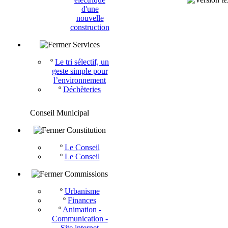
d'une
nouvelle
construction
Services
º
Le tri sélectif, un
geste simple pour
l’environnement
º
Déchèteries
Conseil Municipal
Constitution
º
Le Conseil
º
Le Conseil
Commissions
º
Urbanisme
º
Finances
º
Animation -
Communication -
Site internet