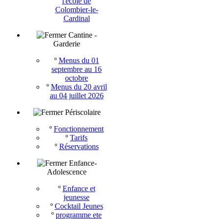
l'école de
Colombier-le-
Cardinal
Cantine -
Garderie
º
Menus du 01
septembre au 16
octobre
º
Menus du 20 avril
au 04 juillet 2026
Périscolaire
º
Fonctionnement
º
Tarifs
º
Réservations
Enfance-
Adolescence
º
Enfance et
jeunesse
º
Cocktail Jeunes
º
programme ete