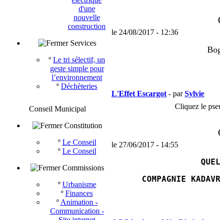
d'une
nouvelle
construction
le 24/08/2017 - 12:36
Services
Bog
º
Le tri sélectif, un
geste simple pour
l’environnement
º
Déchèteries
L'Effet Escargot
- par
Sylvie
Cliquez le pse
Conseil Municipal
Constitution
º
Le Conseil
le 27/06/2017 - 14:55
º
Le Conseil
QUE
Commissions
COMPAGNIE KADAV
º
Urbanisme
º
Finances
º
Animation -
Communication -
Site internet