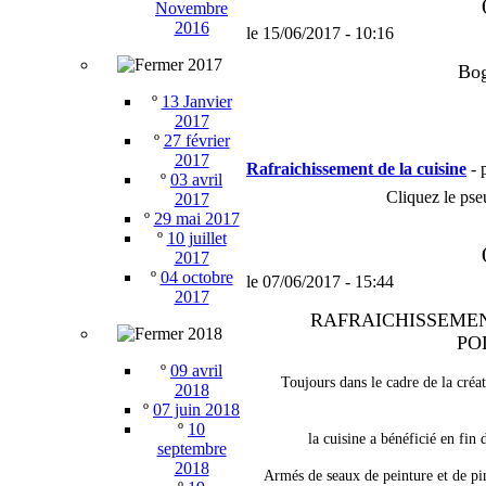
Novembre
2016
le 15/06/2017 - 10:16
2017
Bog
º
13 Janvier
2017
º
27 février
2017
Rafraichissement de la cuisine
- 
º
03 avril
Cliquez le pse
2017
º
29 mai 2017
º
10 juillet
2017
º
04 octobre
le 07/06/2017 - 15:44
2017
RAFRAICHISSEMENT 
2018
PO
º
09 avril
Toujours dans le cadre de la créat
2018
º
07 juin 2018
º
10
la cuisine a bénéficié en fin
septembre
2018
Armés de seaux de peinture et de pi