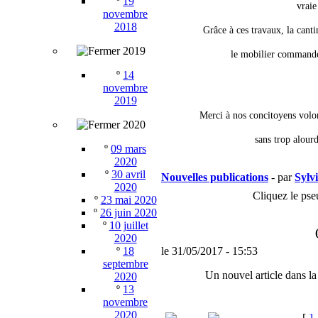
º
19
vraie
novembre
2018
Grâce à ces travaux, la cantin
2019
le mobilier commandé
º
14
novembre
2019
Merci à nos concitoyens volon
2020
sans trop alour
º
09 mars
2020
º
30 avril
Nouvelles publications
- par
Sylv
2020
Cliquez le pse
º
23 mai 2020
º
26 juin 2020
º
10 juillet
2020
º
18
le 31/05/2017 - 15:53
septembre
Un nouvel article dans la
2020
º
13
novembre
2020
[
1