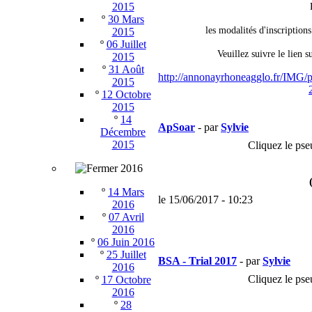
2015
º
30 Mars
les modalités d'inscription
2015
º
06 Juillet
Veuillez suivre le lien 
2015
º
31 Août
http://annonayrhoneagglo.fr/IMG/p
2015
º
12 Octobre
2015
º
14
ApSoar
- par
Sylvie
Décembre
2015
Cliquez le pse
2016
º
14 Mars
le 15/06/2017 - 10:23
2016
º
07 Avril
2016
º
06 Juin 2016
º
25 Juillet
BSA - Trial 2017
- par
Sylvie
2016
Cliquez le pse
º
17 Octobre
2016
º
28