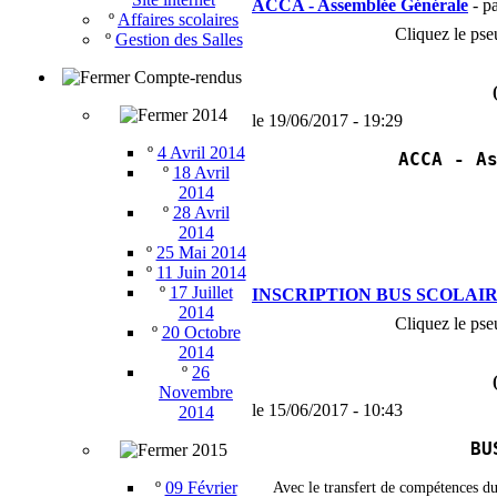
ACCA - Assemblée Générale
- p
º
Affaires scolaires
Cliquez le pse
º
Gestion des Salles
Compte-rendus
2014
le 19/06/2017 - 19:29
º
4 Avril 2014
ACCA - A
º
18 Avril
2014
º
28 Avril
2014
º
25 Mai 2014
º
11 Juin 2014
º
17 Juillet
INSCRIPTION BUS SCOLAIR
2014
Cliquez le pse
º
20 Octobre
2014
º
26
Novembre
le 15/06/2017 - 10:43
2014
BU
2015
º
09 Février
Avec le transfert de compétences d