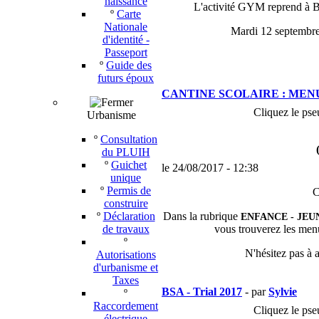
naissance
L'activité GYM reprend à 
º
Carte
Nationale
Mardi 12 septembre
d'identité -
Passeport
º
Guide des
futurs époux
CANTINE SCOLAIRE : MEN
Cliquez le pse
Urbanisme
º
Consultation
du PLUIH
º
Guichet
le 24/08/2017 - 12:38
unique
º
Permis de
C
construire
º
Déclaration
Dans la rubrique
ENFANCE - JEU
de travaux
vous trouverez les men
º
N'hésitez pas à a
Autorisations
d'urbanisme et
Taxes
BSA - Trial 2017
- par
Sylvie
º
Raccordement
Cliquez le pse
électrique