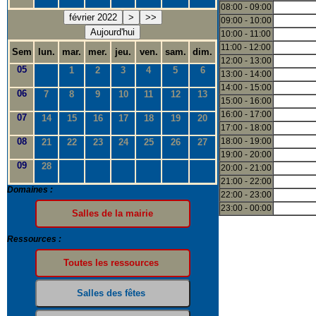
08:00 - 09:00
février 2022
>
>>
09:00 - 10:00
Aujourd'hui
10:00 - 11:00
11:00 - 12:00
Sem
lun.
mar.
mer.
jeu.
ven.
sam.
dim.
12:00 - 13:00
05
1
2
3
4
5
6
13:00 - 14:00
14:00 - 15:00
06
7
8
9
10
11
12
13
15:00 - 16:00
16:00 - 17:00
07
14
15
16
17
18
19
20
17:00 - 18:00
08
18:00 - 19:00
21
22
23
24
25
26
27
19:00 - 20:00
09
28
20:00 - 21:00
21:00 - 22:00
Domaines :
22:00 - 23:00
23:00 - 00:00
Ressources :