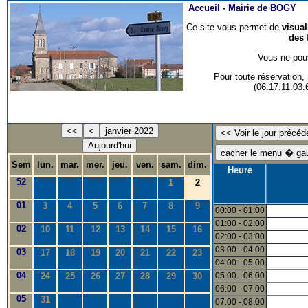
Accueil -
Mairie de BOGY
Ce site vous permet de
visua
des 
Vous ne pouv
Pour toute réservation
(06.17.11.03
<<
<
janvier 2022
Aujourd'hui
Sem
lun.
mar.
mer.
jeu.
ven.
sam.
dim.
Heure
52
1
2
01
3
4
5
6
7
8
9
00:00 - 01:00
01:00 - 02:00
02
10
11
12
13
14
15
16
02:00 - 03:00
03:00 - 04:00
03
17
18
19
20
21
22
23
04:00 - 05:00
04
24
25
26
27
28
29
30
05:00 - 06:00
06:00 - 07:00
05
31
07:00 - 08:00