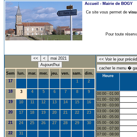
Accueil -
Mairie de BOGY
Ce site vous permet de
visu
Pour toute réserv
<<
<
mai 2021
Aujourd'hui
Sem
lun.
mar.
mer.
jeu.
ven.
sam.
dim.
Heure
17
1
2
18
3
4
5
6
7
8
9
00:00 - 01:00
01:00 - 02:00
19
10
11
12
13
14
15
16
02:00 - 03:00
03:00 - 04:00
20
17
18
19
20
21
22
23
04:00 - 05:00
21
24
25
26
27
28
29
30
05:00 - 06:00
06:00 - 07:00
22
31
07:00 - 08:00