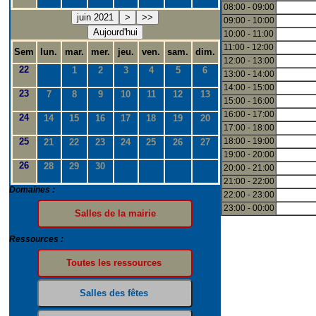
08:00 - 09:00
juin 2021
>
>>
09:00 - 10:00
Aujourd'hui
10:00 - 11:00
11:00 - 12:00
Sem
lun.
mar.
mer.
jeu.
ven.
sam.
dim.
12:00 - 13:00
22
1
2
3
4
5
6
13:00 - 14:00
14:00 - 15:00
23
7
8
9
10
11
12
13
15:00 - 16:00
16:00 - 17:00
24
14
15
16
17
18
19
20
17:00 - 18:00
25
18:00 - 19:00
21
22
23
24
25
26
27
19:00 - 20:00
26
28
29
30
20:00 - 21:00
21:00 - 22:00
Domaines :
22:00 - 23:00
23:00 - 00:00
Ressources :