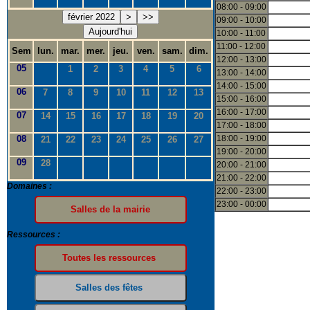
08:00 - 09:00
février 2022
>
>>
09:00 - 10:00
Aujourd'hui
10:00 - 11:00
11:00 - 12:00
Sem
lun.
mar.
mer.
jeu.
ven.
sam.
dim.
12:00 - 13:00
05
1
2
3
4
5
6
13:00 - 14:00
14:00 - 15:00
06
7
8
9
10
11
12
13
15:00 - 16:00
16:00 - 17:00
07
14
15
16
17
18
19
20
17:00 - 18:00
08
18:00 - 19:00
21
22
23
24
25
26
27
19:00 - 20:00
09
28
20:00 - 21:00
21:00 - 22:00
Domaines :
22:00 - 23:00
23:00 - 00:00
Ressources :