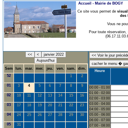
Accueil -
Mairie de BOGY
Ce site vous permet de
visua
des 
Vous ne pouv
Pour toute réservation
(06.17.11.03
<<
<
janvier 2022
Aujourd'hui
Sem
lun.
mar.
mer.
jeu.
ven.
sam.
dim.
Heure
52
1
2
01
3
4
5
6
7
8
9
00:00 - 01:00
01:00 - 02:00
02
10
11
12
13
14
15
16
02:00 - 03:00
03:00 - 04:00
03
17
18
19
20
21
22
23
04:00 - 05:00
04
24
25
26
27
28
29
30
05:00 - 06:00
06:00 - 07:00
05
31
07:00 - 08:00