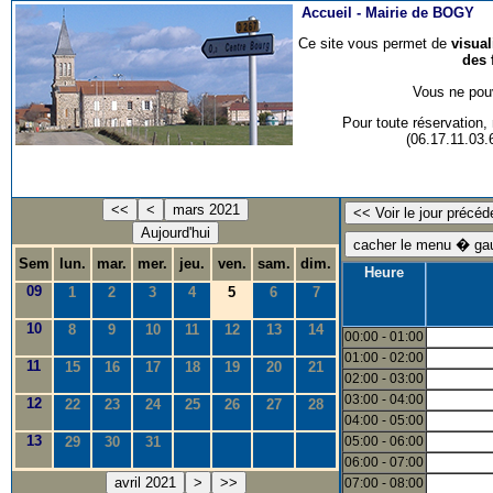
Accueil -
Mairie de BOGY
Ce site vous permet de
visua
des 
Vous ne pouv
Pour toute réservation
(06.17.11.03
<<
<
mars 2021
Aujourd'hui
Sem
lun.
mar.
mer.
jeu.
ven.
sam.
dim.
Heure
09
1
2
3
4
5
6
7
10
8
9
10
11
12
13
14
00:00 - 01:00
01:00 - 02:00
11
15
16
17
18
19
20
21
02:00 - 03:00
03:00 - 04:00
12
22
23
24
25
26
27
28
04:00 - 05:00
13
29
30
31
05:00 - 06:00
06:00 - 07:00
avril 2021
>
>>
07:00 - 08:00