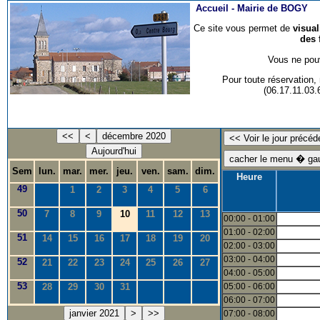
Accueil -
Mairie de BOGY
Ce site vous permet de
visua
des 
Vous ne pouv
Pour toute réservation
(06.17.11.03
<<
<
décembre 2020
Aujourd'hui
Sem
lun.
mar.
mer.
jeu.
ven.
sam.
dim.
Heure
49
1
2
3
4
5
6
50
7
8
9
10
11
12
13
00:00 - 01:00
01:00 - 02:00
51
14
15
16
17
18
19
20
02:00 - 03:00
03:00 - 04:00
52
21
22
23
24
25
26
27
04:00 - 05:00
53
28
29
30
31
05:00 - 06:00
06:00 - 07:00
janvier 2021
>
>>
07:00 - 08:00