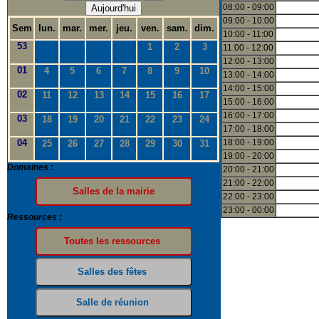
08:00 - 09:00
Aujourd'hui
09:00 - 10:00
Sem
lun.
mar.
mer.
jeu.
ven.
sam.
dim.
10:00 - 11:00
53
1
2
3
11:00 - 12:00
12:00 - 13:00
01
4
5
6
7
8
9
10
13:00 - 14:00
14:00 - 15:00
02
11
12
13
14
15
16
17
15:00 - 16:00
16:00 - 17:00
03
18
19
20
21
22
23
24
17:00 - 18:00
04
18:00 - 19:00
25
26
27
28
29
30
31
19:00 - 20:00
Domaines :
20:00 - 21:00
21:00 - 22:00
22:00 - 23:00
23:00 - 00:00
Ressources :