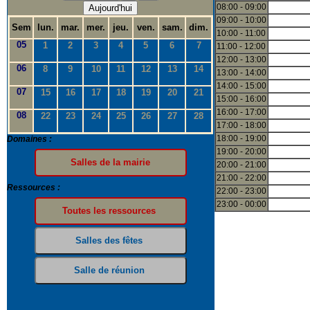
08:00 - 09:00
Aujourd'hui
09:00 - 10:00
Sem
lun.
mar.
mer.
jeu.
ven.
sam.
dim.
10:00 - 11:00
05
1
2
3
4
5
6
7
11:00 - 12:00
12:00 - 13:00
06
8
9
10
11
12
13
14
13:00 - 14:00
14:00 - 15:00
07
15
16
17
18
19
20
21
15:00 - 16:00
16:00 - 17:00
08
22
23
24
25
26
27
28
17:00 - 18:00
18:00 - 19:00
Domaines :
19:00 - 20:00
20:00 - 21:00
21:00 - 22:00
Ressources :
22:00 - 23:00
23:00 - 00:00