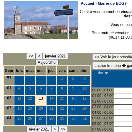
Accueil -
Mairie de BOGY
Ce site vous permet de
visua
des 
Vous ne pouv
Pour toute réservation
(06.17.11.03
<<
<
janvier 2021
Aujourd'hui
Sem
lun.
mar.
mer.
jeu.
ven.
sam.
dim.
Heure
53
1
2
3
01
4
5
6
7
8
9
10
00:00 - 01:00
01:00 - 02:00
02
11
12
13
14
15
16
17
02:00 - 03:00
03:00 - 04:00
03
18
19
20
21
22
23
24
04:00 - 05:00
04
25
26
27
28
29
30
31
05:00 - 06:00
06:00 - 07:00
février 2021
>
>>
07:00 - 08:00