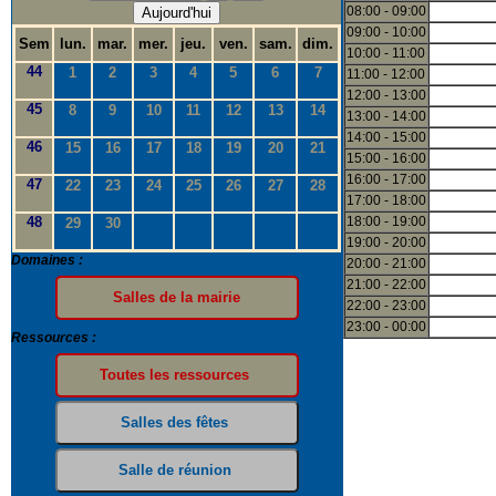
08:00 - 09:00
Aujourd'hui
09:00 - 10:00
Sem
lun.
mar.
mer.
jeu.
ven.
sam.
dim.
10:00 - 11:00
44
1
2
3
4
5
6
7
11:00 - 12:00
12:00 - 13:00
45
8
9
10
11
12
13
14
13:00 - 14:00
14:00 - 15:00
46
15
16
17
18
19
20
21
15:00 - 16:00
16:00 - 17:00
47
22
23
24
25
26
27
28
17:00 - 18:00
48
18:00 - 19:00
29
30
19:00 - 20:00
Domaines :
20:00 - 21:00
21:00 - 22:00
22:00 - 23:00
23:00 - 00:00
Ressources :