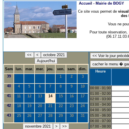
Accueil -
Mairie de BOGY
Ce site vous permet de
visua
des 
Vous ne pouv
Pour toute réservation
(06.17.11.03
<<
<
octobre 2021
Aujourd'hui
Sem
lun.
mar.
mer.
jeu.
ven.
sam.
dim.
Heure
39
1
2
3
40
4
5
6
7
8
9
10
00:00 - 01:00
01:00 - 02:00
41
11
12
13
14
15
16
17
02:00 - 03:00
03:00 - 04:00
42
18
19
20
21
22
23
24
04:00 - 05:00
43
25
26
27
28
29
30
31
05:00 - 06:00
06:00 - 07:00
novembre 2021
>
>>
07:00 - 08:00