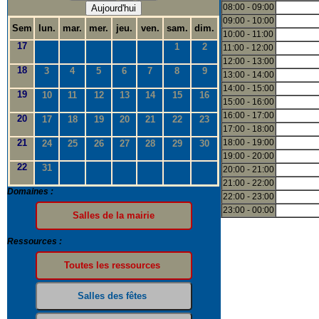
08:00 - 09:00
Aujourd'hui
09:00 - 10:00
Sem
lun.
mar.
mer.
jeu.
ven.
sam.
dim.
10:00 - 11:00
17
1
2
11:00 - 12:00
12:00 - 13:00
18
3
4
5
6
7
8
9
13:00 - 14:00
14:00 - 15:00
19
10
11
12
13
14
15
16
15:00 - 16:00
16:00 - 17:00
20
17
18
19
20
21
22
23
17:00 - 18:00
21
18:00 - 19:00
24
25
26
27
28
29
30
19:00 - 20:00
22
31
20:00 - 21:00
21:00 - 22:00
Domaines :
22:00 - 23:00
23:00 - 00:00
Ressources :