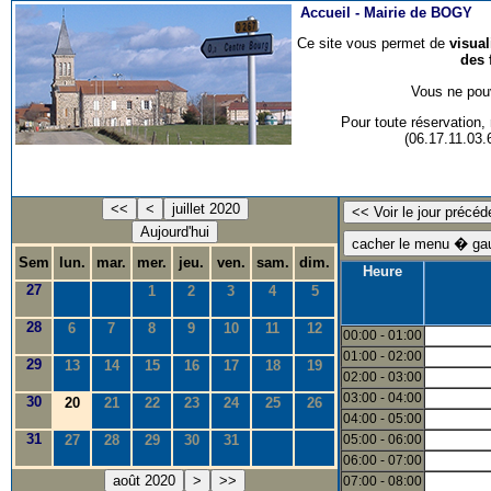
Accueil -
Mairie de BOGY
Ce site vous permet de
visua
des 
Vous ne pouv
Pour toute réservation
(06.17.11.03
<<
<
juillet 2020
Aujourd'hui
Sem
lun.
mar.
mer.
jeu.
ven.
sam.
dim.
Heure
27
1
2
3
4
5
28
6
7
8
9
10
11
12
00:00 - 01:00
01:00 - 02:00
29
13
14
15
16
17
18
19
02:00 - 03:00
03:00 - 04:00
30
20
21
22
23
24
25
26
04:00 - 05:00
31
27
28
29
30
31
05:00 - 06:00
06:00 - 07:00
août 2020
>
>>
07:00 - 08:00