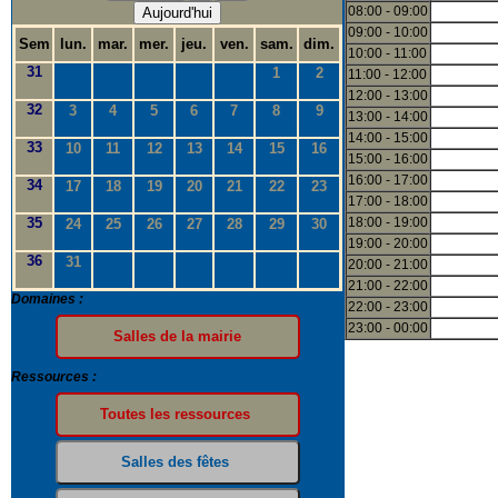
08:00 - 09:00
Aujourd'hui
09:00 - 10:00
Sem
lun.
mar.
mer.
jeu.
ven.
sam.
dim.
10:00 - 11:00
31
1
2
11:00 - 12:00
12:00 - 13:00
32
3
4
5
6
7
8
9
13:00 - 14:00
14:00 - 15:00
33
10
11
12
13
14
15
16
15:00 - 16:00
16:00 - 17:00
34
17
18
19
20
21
22
23
17:00 - 18:00
35
18:00 - 19:00
24
25
26
27
28
29
30
19:00 - 20:00
36
31
20:00 - 21:00
21:00 - 22:00
Domaines :
22:00 - 23:00
23:00 - 00:00
Ressources :