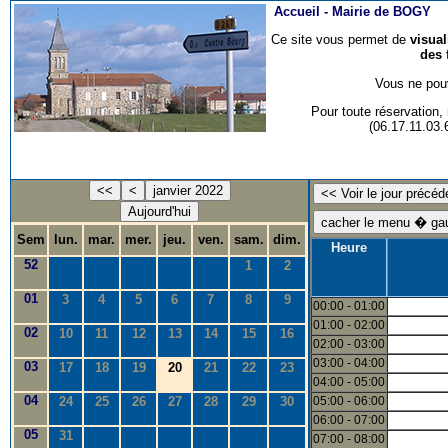
Accueil -
Mairie de BOGY
Ce site vous permet de
visua
des 
Vous ne pouv
Pour toute réservation
(06.17.11.03
<<
<
janvier 2022
Aujourd'hui
Sem
lun.
mar.
mer.
jeu.
ven.
sam.
dim.
Heure
52
1
2
01
3
4
5
6
7
8
9
00:00 - 01:00
01:00 - 02:00
02
10
11
12
13
14
15
16
02:00 - 03:00
03:00 - 04:00
03
17
18
19
20
21
22
23
04:00 - 05:00
04
24
25
26
27
28
29
30
05:00 - 06:00
06:00 - 07:00
05
31
07:00 - 08:00