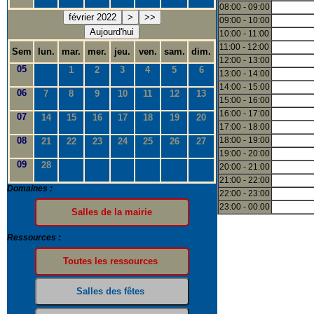
08:00 - 09:00
février 2022
>
>>
09:00 - 10:00
Aujourd'hui
10:00 - 11:00
11:00 - 12:00
Sem
lun.
mar.
mer.
jeu.
ven.
sam.
dim.
12:00 - 13:00
05
1
2
3
4
5
6
13:00 - 14:00
14:00 - 15:00
06
7
8
9
10
11
12
13
15:00 - 16:00
16:00 - 17:00
07
14
15
16
17
18
19
20
17:00 - 18:00
08
18:00 - 19:00
21
22
23
24
25
26
27
19:00 - 20:00
09
28
20:00 - 21:00
21:00 - 22:00
Domaines :
22:00 - 23:00
23:00 - 00:00
Ressources :