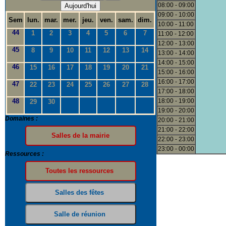
08:00 - 09:00
Aujourd'hui
09:00 - 10:00
Sem
lun.
mar.
mer.
jeu.
ven.
sam.
dim.
10:00 - 11:00
44
1
2
3
4
5
6
7
11:00 - 12:00
12:00 - 13:00
45
8
9
10
11
12
13
14
13:00 - 14:00
14:00 - 15:00
46
15
16
17
18
19
20
21
15:00 - 16:00
16:00 - 17:00
47
22
23
24
25
26
27
28
17:00 - 18:00
48
18:00 - 19:00
29
30
19:00 - 20:00
Domaines :
20:00 - 21:00
21:00 - 22:00
22:00 - 23:00
23:00 - 00:00
Ressources :