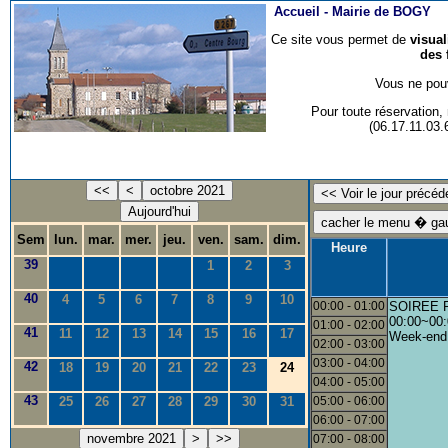
Accueil -
Mairie de BOGY
Ce site vous permet de
visua
des 
Vous ne pouv
Pour toute réservation
(06.17.11.03
<<
<
octobre 2021
Aujourd'hui
Sem
lun.
mar.
mer.
jeu.
ven.
sam.
dim.
Heure
39
1
2
3
40
4
5
6
7
8
9
10
00:00 - 01:00
SOIREE 
00:00~00:
01:00 - 02:00
41
11
12
13
14
15
16
17
Week-end
02:00 - 03:00
03:00 - 04:00
42
18
19
20
21
22
23
24
04:00 - 05:00
43
25
26
27
28
29
30
31
05:00 - 06:00
06:00 - 07:00
novembre 2021
>
>>
07:00 - 08:00