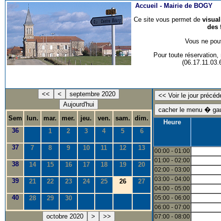
Accueil -
Mairie de BOGY
Ce site vous permet de
visua
des 
Vous ne pouv
Pour toute réservation
(06.17.11.03
<<
<
septembre 2020
Aujourd'hui
Sem
lun.
mar.
mer.
jeu.
ven.
sam.
dim.
Heure
36
1
2
3
4
5
6
37
7
8
9
10
11
12
13
00:00 - 01:00
01:00 - 02:00
38
14
15
16
17
18
19
20
02:00 - 03:00
03:00 - 04:00
39
21
22
23
24
25
26
27
04:00 - 05:00
40
28
29
30
05:00 - 06:00
06:00 - 07:00
octobre 2020
>
>>
07:00 - 08:00