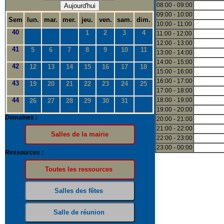
08:00 - 09:00
Aujourd'hui
09:00 - 10:00
Sem
lun.
mar.
mer.
jeu.
ven.
sam.
dim.
10:00 - 11:00
40
1
2
3
4
11:00 - 12:00
12:00 - 13:00
41
5
6
7
8
9
10
11
13:00 - 14:00
14:00 - 15:00
42
12
13
14
15
16
17
18
15:00 - 16:00
16:00 - 17:00
43
19
20
21
22
23
24
25
17:00 - 18:00
44
18:00 - 19:00
26
27
28
29
30
31
19:00 - 20:00
Domaines :
20:00 - 21:00
21:00 - 22:00
22:00 - 23:00
23:00 - 00:00
Ressources :