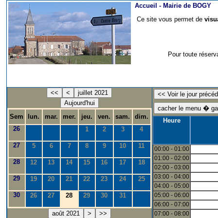
Accueil -
Mairie de BOGY
Ce site vous permet de
visu
Pour toute réserv
<<
<
juillet 2021
Aujourd'hui
Sem
lun.
mar.
mer.
jeu.
ven.
sam.
dim.
Heure
26
1
2
3
4
27
5
6
7
8
9
10
11
00:00 - 01:00
01:00 - 02:00
28
12
13
14
15
16
17
18
02:00 - 03:00
03:00 - 04:00
29
19
20
21
22
23
24
25
04:00 - 05:00
30
26
27
28
29
30
31
05:00 - 06:00
06:00 - 07:00
août 2021
>
>>
07:00 - 08:00