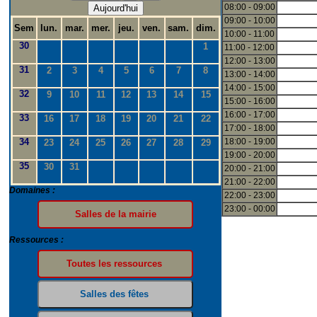
08:00 - 09:00
Aujourd'hui
09:00 - 10:00
Sem
lun.
mar.
mer.
jeu.
ven.
sam.
dim.
10:00 - 11:00
30
1
11:00 - 12:00
12:00 - 13:00
31
2
3
4
5
6
7
8
13:00 - 14:00
14:00 - 15:00
32
9
10
11
12
13
14
15
15:00 - 16:00
16:00 - 17:00
33
16
17
18
19
20
21
22
17:00 - 18:00
34
18:00 - 19:00
23
24
25
26
27
28
29
19:00 - 20:00
35
30
31
20:00 - 21:00
21:00 - 22:00
Domaines :
22:00 - 23:00
23:00 - 00:00
Ressources :