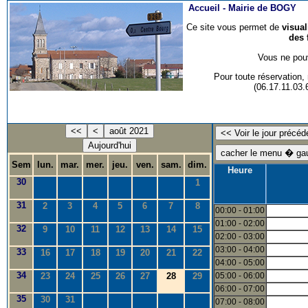
Accueil -
Mairie de BOGY
Ce site vous permet de
visua
des 
Vous ne pouv
Pour toute réservation
(06.17.11.03
<<
<
août 2021
Aujourd'hui
Sem
lun.
mar.
mer.
jeu.
ven.
sam.
dim.
Heure
30
1
31
2
3
4
5
6
7
8
00:00 - 01:00
01:00 - 02:00
32
9
10
11
12
13
14
15
02:00 - 03:00
03:00 - 04:00
33
16
17
18
19
20
21
22
04:00 - 05:00
34
23
24
25
26
27
28
29
05:00 - 06:00
06:00 - 07:00
35
30
31
07:00 - 08:00