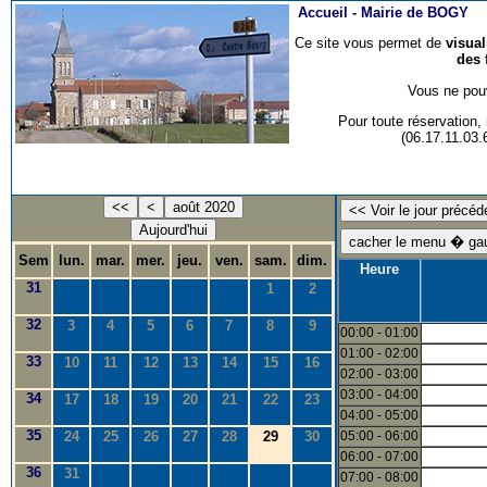
Accueil -
Mairie de BOGY
Ce site vous permet de
visua
des 
Vous ne pouv
Pour toute réservation
(06.17.11.03
<<
<
août 2020
Aujourd'hui
Sem
lun.
mar.
mer.
jeu.
ven.
sam.
dim.
Heure
31
1
2
32
3
4
5
6
7
8
9
00:00 - 01:00
01:00 - 02:00
33
10
11
12
13
14
15
16
02:00 - 03:00
03:00 - 04:00
34
17
18
19
20
21
22
23
04:00 - 05:00
35
24
25
26
27
28
29
30
05:00 - 06:00
06:00 - 07:00
36
31
07:00 - 08:00