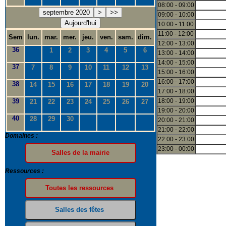
08:00 - 09:00
septembre 2020
>
>>
09:00 - 10:00
Aujourd'hui
10:00 - 11:00
11:00 - 12:00
Sem
lun.
mar.
mer.
jeu.
ven.
sam.
dim.
12:00 - 13:00
36
1
2
3
4
5
6
13:00 - 14:00
14:00 - 15:00
37
7
8
9
10
11
12
13
15:00 - 16:00
16:00 - 17:00
38
14
15
16
17
18
19
20
17:00 - 18:00
39
18:00 - 19:00
21
22
23
24
25
26
27
19:00 - 20:00
40
28
29
30
20:00 - 21:00
21:00 - 22:00
Domaines :
22:00 - 23:00
23:00 - 00:00
Ressources :