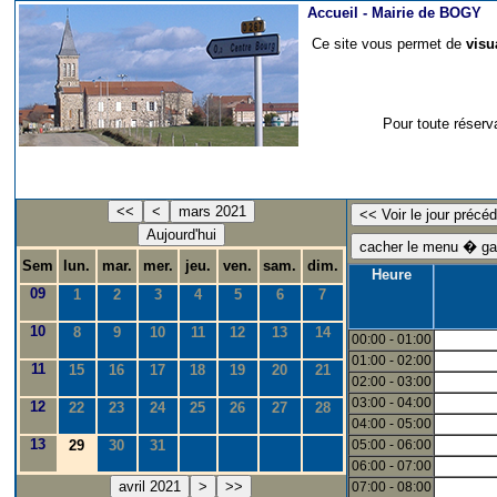
Accueil -
Mairie de BOGY
Ce site vous permet de
visu
Pour toute réserv
<<
<
mars 2021
Aujourd'hui
Sem
lun.
mar.
mer.
jeu.
ven.
sam.
dim.
Heure
09
1
2
3
4
5
6
7
10
8
9
10
11
12
13
14
00:00 - 01:00
01:00 - 02:00
11
15
16
17
18
19
20
21
02:00 - 03:00
03:00 - 04:00
12
22
23
24
25
26
27
28
04:00 - 05:00
13
29
30
31
05:00 - 06:00
06:00 - 07:00
avril 2021
>
>>
07:00 - 08:00