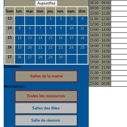
08:00 - 09:00
Aujourd'hui
09:00 - 10:00
Sem
lun.
mar.
mer.
jeu.
ven.
sam.
dim.
10:00 - 11:00
13
1
2
3
4
11:00 - 12:00
12:00 - 13:00
14
5
6
7
8
9
10
11
13:00 - 14:00
14:00 - 15:00
15
12
13
14
15
16
17
18
15:00 - 16:00
16:00 - 17:00
16
19
20
21
22
23
24
25
17:00 - 18:00
17
18:00 - 19:00
26
27
28
29
30
19:00 - 20:00
Domaines :
20:00 - 21:00
21:00 - 22:00
22:00 - 23:00
23:00 - 00:00
Ressources :