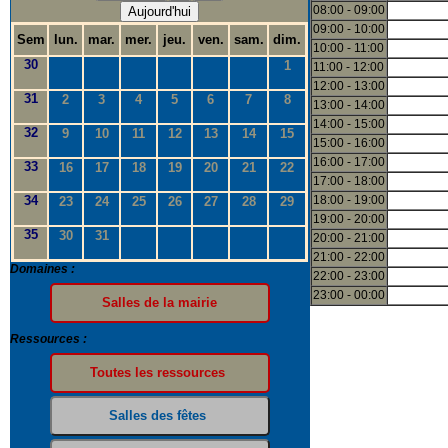
08:00 - 09:00
Aujourd'hui
09:00 - 10:00
Sem
lun.
mar.
mer.
jeu.
ven.
sam.
dim.
10:00 - 11:00
30
1
11:00 - 12:00
12:00 - 13:00
31
2
3
4
5
6
7
8
13:00 - 14:00
14:00 - 15:00
32
9
10
11
12
13
14
15
15:00 - 16:00
16:00 - 17:00
33
16
17
18
19
20
21
22
17:00 - 18:00
34
18:00 - 19:00
23
24
25
26
27
28
29
19:00 - 20:00
35
30
31
20:00 - 21:00
21:00 - 22:00
Domaines :
22:00 - 23:00
23:00 - 00:00
Ressources :