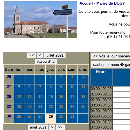
Accueil -
Mairie de BOGY
Ce site vous permet de
visua
des 
Vous ne pouv
Pour toute réservation
(06.17.11.03
<<
<
juillet 2021
Aujourd'hui
Sem
lun.
mar.
mer.
jeu.
ven.
sam.
dim.
Heure
26
1
2
3
4
27
5
6
7
8
9
10
11
00:00 - 01:00
01:00 - 02:00
28
12
13
14
15
16
17
18
02:00 - 03:00
03:00 - 04:00
29
19
20
21
22
23
24
25
04:00 - 05:00
30
26
27
28
29
30
31
05:00 - 06:00
06:00 - 07:00
août 2021
>
>>
07:00 - 08:00