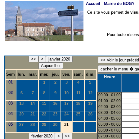
Accueil -
Mairie de BOGY
Ce site vous permet de
visu
Pour toute réserv
<<
<
janvier 2020
Aujourd'hui
Sem
lun.
mar.
mer.
jeu.
ven.
sam.
dim.
Heure
01
1
2
3
4
5
02
6
7
8
9
10
11
12
00:00 - 01:00
01:00 - 02:00
03
13
14
15
16
17
18
19
02:00 - 03:00
03:00 - 04:00
04
20
21
22
23
24
25
26
04:00 - 05:00
05
27
28
29
30
31
05:00 - 06:00
06:00 - 07:00
février 2020
>
>>
07:00 - 08:00