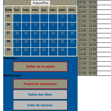
08:00 - 09:00
Aujourd'hui
09:00 - 10:00
Sem
lun.
mar.
mer.
jeu.
ven.
sam.
dim.
10:00 - 11:00
05
1
2
11:00 - 12:00
12:00 - 13:00
06
3
4
5
6
7
8
9
13:00 - 14:00
14:00 - 15:00
07
10
11
12
13
14
15
16
15:00 - 16:00
16:00 - 17:00
08
17
18
19
20
21
22
23
17:00 - 18:00
09
18:00 - 19:00
24
25
26
27
28
29
19:00 - 20:00
Domaines :
20:00 - 21:00
21:00 - 22:00
22:00 - 23:00
23:00 - 00:00
Ressources :