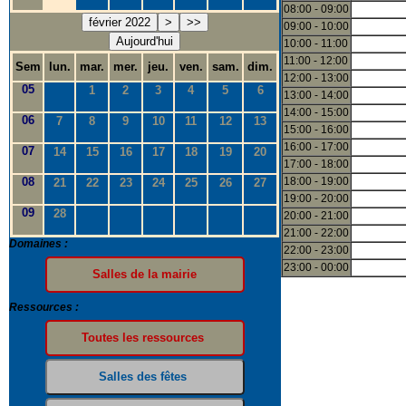
08:00 - 09:00
février 2022
>
>>
09:00 - 10:00
Aujourd'hui
10:00 - 11:00
11:00 - 12:00
Sem
lun.
mar.
mer.
jeu.
ven.
sam.
dim.
12:00 - 13:00
05
1
2
3
4
5
6
13:00 - 14:00
14:00 - 15:00
06
7
8
9
10
11
12
13
15:00 - 16:00
16:00 - 17:00
07
14
15
16
17
18
19
20
17:00 - 18:00
08
18:00 - 19:00
21
22
23
24
25
26
27
19:00 - 20:00
09
28
20:00 - 21:00
21:00 - 22:00
Domaines :
22:00 - 23:00
23:00 - 00:00
Ressources :