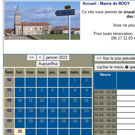
Accueil -
Mairie de BOGY
Ce site vous permet de
visua
des 
Vous ne pouv
Pour toute réservation
(06.17.11.03
<<
<
janvier 2022
Aujourd'hui
Sem
lun.
mar.
mer.
jeu.
ven.
sam.
dim.
Heure
52
1
2
01
3
4
5
6
7
8
9
00:00 - 01:00
01:00 - 02:00
02
10
11
12
13
14
15
16
02:00 - 03:00
03:00 - 04:00
03
17
18
19
20
21
22
23
04:00 - 05:00
04
24
25
26
27
28
29
30
05:00 - 06:00
06:00 - 07:00
05
31
07:00 - 08:00