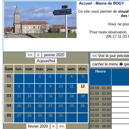
Accueil -
Mairie de BOGY
Ce site vous permet de
visua
des 
Vous ne pouv
Pour toute réservation
(06.17.11.03
<<
<
janvier 2020
Aujourd'hui
Sem
lun.
mar.
mer.
jeu.
ven.
sam.
dim.
Heure
01
1
2
3
4
5
02
6
7
8
9
10
11
12
00:00 - 01:00
01:00 - 02:00
03
13
14
15
16
17
18
19
02:00 - 03:00
03:00 - 04:00
04
20
21
22
23
24
25
26
04:00 - 05:00
05
27
28
29
30
31
05:00 - 06:00
06:00 - 07:00
février 2020
>
>>
07:00 - 08:00