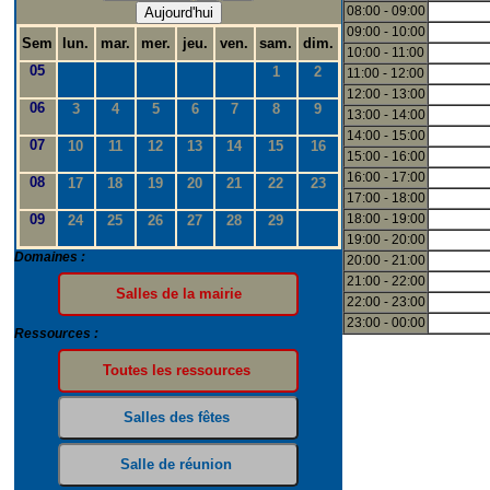
08:00 - 09:00
Aujourd'hui
09:00 - 10:00
Sem
lun.
mar.
mer.
jeu.
ven.
sam.
dim.
10:00 - 11:00
05
1
2
11:00 - 12:00
12:00 - 13:00
06
3
4
5
6
7
8
9
13:00 - 14:00
14:00 - 15:00
07
10
11
12
13
14
15
16
15:00 - 16:00
16:00 - 17:00
08
17
18
19
20
21
22
23
17:00 - 18:00
09
18:00 - 19:00
24
25
26
27
28
29
19:00 - 20:00
Domaines :
20:00 - 21:00
21:00 - 22:00
22:00 - 23:00
23:00 - 00:00
Ressources :