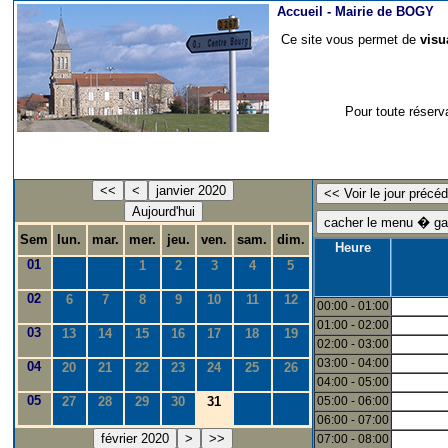
Accueil -
Mairie de BOGY
Ce site vous permet de
visu
Pour toute réserv
<<
<
janvier 2020
Aujourd'hui
Sem
lun.
mar.
mer.
jeu.
ven.
sam.
dim.
Heure
01
1
2
3
4
5
02
6
7
8
9
10
11
12
00:00 - 01:00
01:00 - 02:00
03
13
14
15
16
17
18
19
02:00 - 03:00
03:00 - 04:00
04
20
21
22
23
24
25
26
04:00 - 05:00
05
27
28
29
30
31
05:00 - 06:00
06:00 - 07:00
février 2020
>
>>
07:00 - 08:00