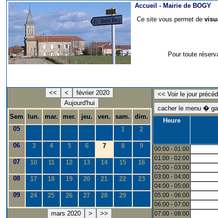
Accueil -
Mairie de BOGY
Ce site vous permet de
visu
Pour toute réserv
<<
<
février 2020
Aujourd'hui
Sem
lun.
mar.
mer.
jeu.
ven.
sam.
dim.
Heure
05
1
2
06
3
4
5
6
7
8
9
00:00 - 01:00
01:00 - 02:00
07
10
11
12
13
14
15
16
02:00 - 03:00
03:00 - 04:00
08
17
18
19
20
21
22
23
04:00 - 05:00
09
24
25
26
27
28
29
05:00 - 06:00
06:00 - 07:00
mars 2020
>
>>
07:00 - 08:00