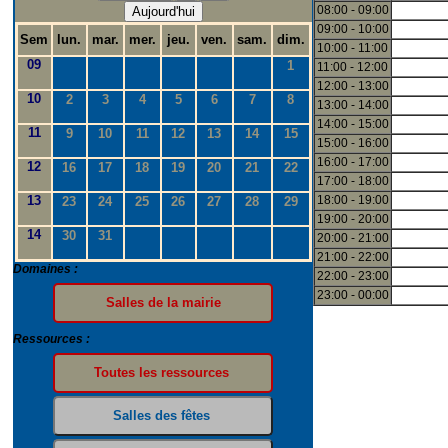
08:00 - 09:00
Aujourd'hui
09:00 - 10:00
Sem
lun.
mar.
mer.
jeu.
ven.
sam.
dim.
10:00 - 11:00
09
1
11:00 - 12:00
12:00 - 13:00
10
2
3
4
5
6
7
8
13:00 - 14:00
14:00 - 15:00
11
9
10
11
12
13
14
15
15:00 - 16:00
16:00 - 17:00
12
16
17
18
19
20
21
22
17:00 - 18:00
13
18:00 - 19:00
23
24
25
26
27
28
29
19:00 - 20:00
14
30
31
20:00 - 21:00
21:00 - 22:00
Domaines :
22:00 - 23:00
23:00 - 00:00
Ressources :