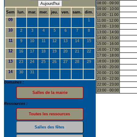
08:00 - 09:00
Aujourd'hui
09:00 - 10:00
Sem
lun.
mar.
mer.
jeu.
ven.
sam.
dim.
10:00 - 11:00
09
1
11:00 - 12:00
12:00 - 13:00
10
2
3
4
5
6
7
8
13:00 - 14:00
14:00 - 15:00
11
9
10
11
12
13
14
15
15:00 - 16:00
16:00 - 17:00
12
16
17
18
19
20
21
22
17:00 - 18:00
13
18:00 - 19:00
23
24
25
26
27
28
29
19:00 - 20:00
14
30
31
20:00 - 21:00
21:00 - 22:00
Domaines :
22:00 - 23:00
23:00 - 00:00
Ressources :