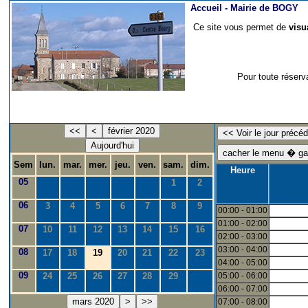
Accueil -
Mairie de BOGY
Ce site vous permet de
visu
Pour toute réserv
<<
<
février 2020
Aujourd'hui
Sem
lun.
mar.
mer.
jeu.
ven.
sam.
dim.
Heure
05
1
2
06
3
4
5
6
7
8
9
00:00 - 01:00
01:00 - 02:00
07
10
11
12
13
14
15
16
02:00 - 03:00
03:00 - 04:00
08
17
18
19
20
21
22
23
04:00 - 05:00
09
24
25
26
27
28
29
05:00 - 06:00
06:00 - 07:00
mars 2020
>
>>
07:00 - 08:00