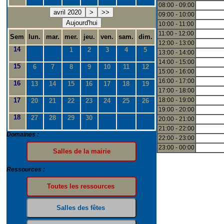
08:00 - 09:00
avril 2020
>
>>
09:00 - 10:00
Aujourd'hui
10:00 - 11:00
11:00 - 12:00
Sem
lun.
mar.
mer.
jeu.
ven.
sam.
dim.
12:00 - 13:00
14
1
2
3
4
5
13:00 - 14:00
14:00 - 15:00
15
6
7
8
9
10
11
12
15:00 - 16:00
16:00 - 17:00
16
13
14
15
16
17
18
19
17:00 - 18:00
17
18:00 - 19:00
20
21
22
23
24
25
26
19:00 - 20:00
18
27
28
29
30
20:00 - 21:00
21:00 - 22:00
Domaines :
22:00 - 23:00
23:00 - 00:00
Ressources :