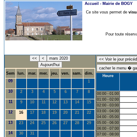
Accueil -
Mairie de BOGY
Ce site vous permet de
visu
Pour toute réserv
<<
<
mars 2020
Aujourd'hui
Sem
lun.
mar.
mer.
jeu.
ven.
sam.
dim.
Heure
09
1
10
2
3
4
5
6
7
8
00:00 - 01:00
01:00 - 02:00
11
9
10
11
12
13
14
15
02:00 - 03:00
03:00 - 04:00
12
16
17
18
19
20
21
22
04:00 - 05:00
13
23
24
25
26
27
28
29
05:00 - 06:00
06:00 - 07:00
14
30
31
07:00 - 08:00