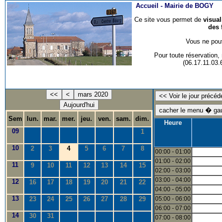
Accueil -
Mairie de BOGY
Ce site vous permet de
visua
des 
Vous ne pouv
Pour toute réservation
(06.17.11.03
<<
<
mars 2020
Aujourd'hui
Sem
lun.
mar.
mer.
jeu.
ven.
sam.
dim.
Heure
09
1
10
2
3
4
5
6
7
8
00:00 - 01:00
01:00 - 02:00
11
9
10
11
12
13
14
15
02:00 - 03:00
03:00 - 04:00
12
16
17
18
19
20
21
22
04:00 - 05:00
13
23
24
25
26
27
28
29
05:00 - 06:00
06:00 - 07:00
14
30
31
07:00 - 08:00