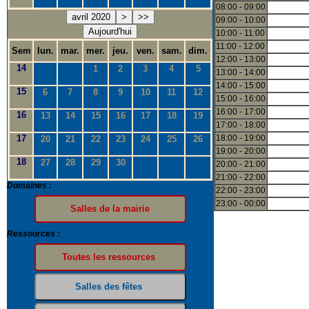
08:00 - 09:00
avril 2020
>
>>
09:00 - 10:00
Aujourd'hui
10:00 - 11:00
11:00 - 12:00
Sem
lun.
mar.
mer.
jeu.
ven.
sam.
dim.
12:00 - 13:00
14
1
2
3
4
5
13:00 - 14:00
14:00 - 15:00
15
6
7
8
9
10
11
12
15:00 - 16:00
16:00 - 17:00
16
13
14
15
16
17
18
19
17:00 - 18:00
17
18:00 - 19:00
20
21
22
23
24
25
26
19:00 - 20:00
18
27
28
29
30
20:00 - 21:00
21:00 - 22:00
Domaines :
22:00 - 23:00
23:00 - 00:00
Ressources :