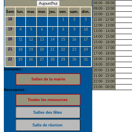
08:00 - 09:00
Aujourd'hui
09:00 - 10:00
Sem
lun.
mar.
mer.
jeu.
ven.
sam.
dim.
10:00 - 11:00
18
1
2
3
11:00 - 12:00
12:00 - 13:00
19
4
5
6
7
8
9
10
13:00 - 14:00
14:00 - 15:00
20
11
12
13
14
15
16
17
15:00 - 16:00
16:00 - 17:00
21
18
19
20
21
22
23
24
17:00 - 18:00
22
18:00 - 19:00
25
26
27
28
29
30
31
19:00 - 20:00
Domaines :
20:00 - 21:00
21:00 - 22:00
22:00 - 23:00
23:00 - 00:00
Ressources :