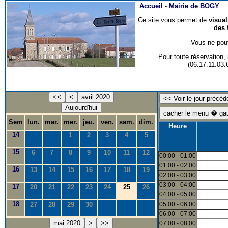
Accueil -
Mairie de BOGY
Ce site vous permet de
visua
des 
Vous ne pouv
Pour toute réservation
(06.17.11.03
<<
<
avril 2020
Aujourd'hui
Sem
lun.
mar.
mer.
jeu.
ven.
sam.
dim.
Heure
14
1
2
3
4
5
15
6
7
8
9
10
11
12
00:00 - 01:00
01:00 - 02:00
16
13
14
15
16
17
18
19
02:00 - 03:00
03:00 - 04:00
17
20
21
22
23
24
25
26
04:00 - 05:00
18
27
28
29
30
05:00 - 06:00
06:00 - 07:00
mai 2020
>
>>
07:00 - 08:00