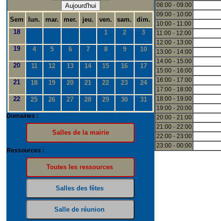
08:00 - 09:00
Aujourd'hui
09:00 - 10:00
Sem
lun.
mar.
mer.
jeu.
ven.
sam.
dim.
10:00 - 11:00
18
1
2
3
11:00 - 12:00
12:00 - 13:00
19
4
5
6
7
8
9
10
13:00 - 14:00
14:00 - 15:00
20
11
12
13
14
15
16
17
15:00 - 16:00
16:00 - 17:00
21
18
19
20
21
22
23
24
17:00 - 18:00
22
18:00 - 19:00
25
26
27
28
29
30
31
19:00 - 20:00
Domaines :
20:00 - 21:00
21:00 - 22:00
22:00 - 23:00
23:00 - 00:00
Ressources :