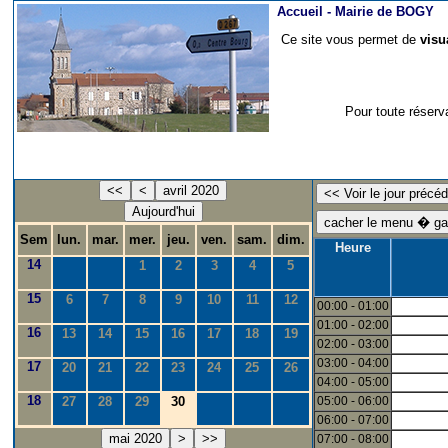
Accueil -
Mairie de BOGY
Ce site vous permet de
visu
Pour toute réserv
<<
<
avril 2020
Aujourd'hui
Sem
lun.
mar.
mer.
jeu.
ven.
sam.
dim.
Heure
14
1
2
3
4
5
15
6
7
8
9
10
11
12
00:00 - 01:00
01:00 - 02:00
16
13
14
15
16
17
18
19
02:00 - 03:00
03:00 - 04:00
17
20
21
22
23
24
25
26
04:00 - 05:00
18
27
28
29
30
05:00 - 06:00
06:00 - 07:00
mai 2020
>
>>
07:00 - 08:00