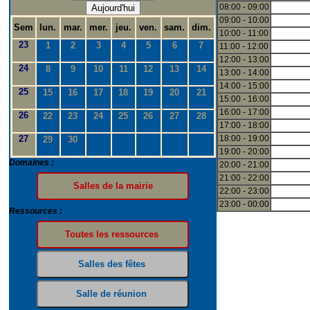
08:00 - 09:00
Aujourd'hui
09:00 - 10:00
Sem
lun.
mar.
mer.
jeu.
ven.
sam.
dim.
10:00 - 11:00
23
1
2
3
4
5
6
7
11:00 - 12:00
12:00 - 13:00
24
8
9
10
11
12
13
14
13:00 - 14:00
14:00 - 15:00
25
15
16
17
18
19
20
21
15:00 - 16:00
16:00 - 17:00
26
22
23
24
25
26
27
28
17:00 - 18:00
27
18:00 - 19:00
29
30
19:00 - 20:00
Domaines :
20:00 - 21:00
21:00 - 22:00
22:00 - 23:00
23:00 - 00:00
Ressources :