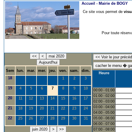
Accueil -
Mairie de BOGY
Ce site vous permet de
visu
Pour toute réserv
<<
<
mai 2020
Aujourd'hui
Sem
lun.
mar.
mer.
jeu.
ven.
sam.
dim.
Heure
18
1
2
3
19
4
5
6
7
8
9
10
00:00 - 01:00
01:00 - 02:00
20
11
12
13
14
15
16
17
02:00 - 03:00
03:00 - 04:00
21
18
19
20
21
22
23
24
04:00 - 05:00
22
25
26
27
28
29
30
31
05:00 - 06:00
06:00 - 07:00
juin 2020
>
>>
07:00 - 08:00