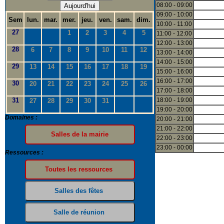
08:00 - 09:00
Aujourd'hui
09:00 - 10:00
Sem
lun.
mar.
mer.
jeu.
ven.
sam.
dim.
10:00 - 11:00
27
1
2
3
4
5
11:00 - 12:00
12:00 - 13:00
28
6
7
8
9
10
11
12
13:00 - 14:00
14:00 - 15:00
29
13
14
15
16
17
18
19
15:00 - 16:00
16:00 - 17:00
30
20
21
22
23
24
25
26
17:00 - 18:00
31
18:00 - 19:00
27
28
29
30
31
19:00 - 20:00
Domaines :
20:00 - 21:00
21:00 - 22:00
22:00 - 23:00
23:00 - 00:00
Ressources :