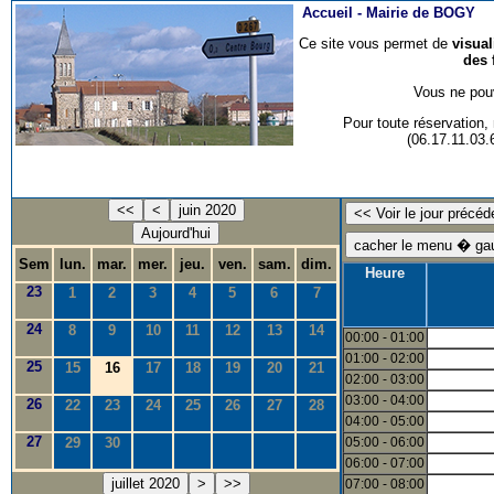
Accueil -
Mairie de BOGY
Ce site vous permet de
visua
des 
Vous ne pouv
Pour toute réservation
(06.17.11.03
<<
<
juin 2020
Aujourd'hui
Sem
lun.
mar.
mer.
jeu.
ven.
sam.
dim.
Heure
23
1
2
3
4
5
6
7
24
8
9
10
11
12
13
14
00:00 - 01:00
01:00 - 02:00
25
15
16
17
18
19
20
21
02:00 - 03:00
03:00 - 04:00
26
22
23
24
25
26
27
28
04:00 - 05:00
27
29
30
05:00 - 06:00
06:00 - 07:00
juillet 2020
>
>>
07:00 - 08:00