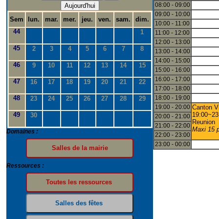
08:00 - 09:00
Aujourd'hui
09:00 - 10:00
Sem
lun.
mar.
mer.
jeu.
ven.
sam.
dim.
10:00 - 11:00
44
1
11:00 - 12:00
12:00 - 13:00
45
2
3
4
5
6
7
8
13:00 - 14:00
14:00 - 15:00
46
9
10
11
12
13
14
15
15:00 - 16:00
16:00 - 17:00
47
16
17
18
19
20
21
22
17:00 - 18:00
48
18:00 - 19:00
23
24
25
26
27
28
29
19:00 - 20:00
Canton V
49
19:00~23
30
20:00 - 21:00
Reunion
21:00 - 22:00
Maxi 15 
Domaines :
22:00 - 23:00
23:00 - 00:00
Ressources :