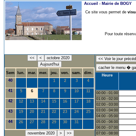
Accueil -
Mairie de BOGY
Ce site vous permet de
visu
Pour toute réserv
<<
<
octobre 2020
Aujourd'hui
Sem
lun.
mar.
mer.
jeu.
ven.
sam.
dim.
Heure
40
1
2
3
4
41
5
6
7
8
9
10
11
00:00 - 01:00
01:00 - 02:00
42
12
13
14
15
16
17
18
02:00 - 03:00
03:00 - 04:00
43
19
20
21
22
23
24
25
04:00 - 05:00
44
26
27
28
29
30
31
05:00 - 06:00
06:00 - 07:00
novembre 2020
>
>>
07:00 - 08:00