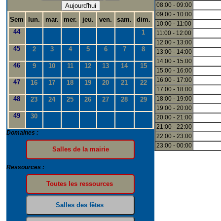
08:00 - 09:00
Aujourd'hui
09:00 - 10:00
Sem
lun.
mar.
mer.
jeu.
ven.
sam.
dim.
10:00 - 11:00
44
1
11:00 - 12:00
12:00 - 13:00
45
2
3
4
5
6
7
8
13:00 - 14:00
14:00 - 15:00
46
9
10
11
12
13
14
15
15:00 - 16:00
16:00 - 17:00
47
16
17
18
19
20
21
22
17:00 - 18:00
48
18:00 - 19:00
23
24
25
26
27
28
29
19:00 - 20:00
49
30
20:00 - 21:00
21:00 - 22:00
Domaines :
22:00 - 23:00
23:00 - 00:00
Ressources :