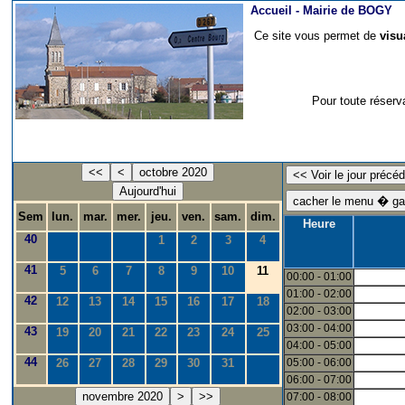
Accueil -
Mairie de BOGY
Ce site vous permet de
visu
Pour toute réserv
<<
<
octobre 2020
Aujourd'hui
Sem
lun.
mar.
mer.
jeu.
ven.
sam.
dim.
Heure
40
1
2
3
4
41
5
6
7
8
9
10
11
00:00 - 01:00
01:00 - 02:00
42
12
13
14
15
16
17
18
02:00 - 03:00
03:00 - 04:00
43
19
20
21
22
23
24
25
04:00 - 05:00
44
26
27
28
29
30
31
05:00 - 06:00
06:00 - 07:00
novembre 2020
>
>>
07:00 - 08:00