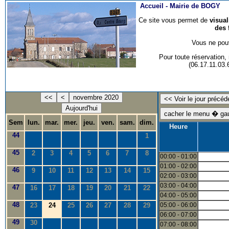
Accueil -
Mairie de BOGY
Ce site vous permet de
visua
des 
Vous ne pouv
Pour toute réservation
(06.17.11.03
<<
<
novembre 2020
Aujourd'hui
Sem
lun.
mar.
mer.
jeu.
ven.
sam.
dim.
Heure
44
1
45
2
3
4
5
6
7
8
00:00 - 01:00
01:00 - 02:00
46
9
10
11
12
13
14
15
02:00 - 03:00
03:00 - 04:00
47
16
17
18
19
20
21
22
04:00 - 05:00
48
23
24
25
26
27
28
29
05:00 - 06:00
06:00 - 07:00
49
30
07:00 - 08:00