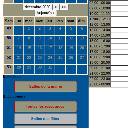
08:00 - 09:00
décembre 2020
>
>>
09:00 - 10:00
Aujourd'hui
10:00 - 11:00
11:00 - 12:00
Sem
lun.
mar.
mer.
jeu.
ven.
sam.
dim.
12:00 - 13:00
49
1
2
3
4
5
6
13:00 - 14:00
14:00 - 15:00
50
7
8
9
10
11
12
13
15:00 - 16:00
16:00 - 17:00
51
14
15
16
17
18
19
20
17:00 - 18:00
52
18:00 - 19:00
21
22
23
24
25
26
27
19:00 - 20:00
53
28
29
30
31
20:00 - 21:00
21:00 - 22:00
Domaines :
22:00 - 23:00
23:00 - 00:00
Ressources :