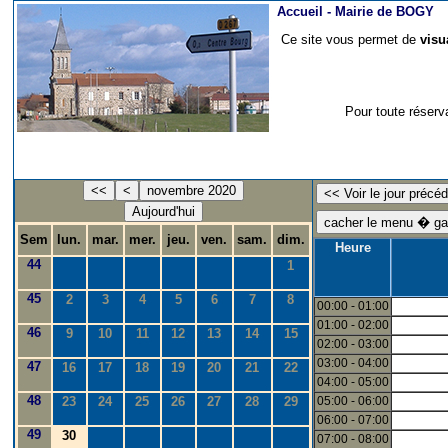
Accueil -
Mairie de BOGY
Ce site vous permet de
visu
Pour toute réserv
<<
<
novembre 2020
Aujourd'hui
Sem
lun.
mar.
mer.
jeu.
ven.
sam.
dim.
Heure
44
1
45
2
3
4
5
6
7
8
00:00 - 01:00
01:00 - 02:00
46
9
10
11
12
13
14
15
02:00 - 03:00
03:00 - 04:00
47
16
17
18
19
20
21
22
04:00 - 05:00
48
23
24
25
26
27
28
29
05:00 - 06:00
06:00 - 07:00
49
30
07:00 - 08:00