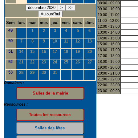
08:00 - 09:00
décembre 2020
>
>>
09:00 - 10:00
Aujourd'hui
10:00 - 11:00
11:00 - 12:00
Sem
lun.
mar.
mer.
jeu.
ven.
sam.
dim.
12:00 - 13:00
49
1
2
3
4
5
6
13:00 - 14:00
14:00 - 15:00
50
7
8
9
10
11
12
13
15:00 - 16:00
16:00 - 17:00
51
14
15
16
17
18
19
20
17:00 - 18:00
52
18:00 - 19:00
21
22
23
24
25
26
27
19:00 - 20:00
53
28
29
30
31
20:00 - 21:00
21:00 - 22:00
Domaines :
22:00 - 23:00
23:00 - 00:00
Ressources :