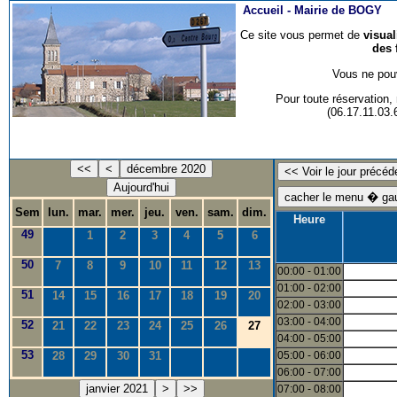
Accueil -
Mairie de BOGY
Ce site vous permet de
visua
des 
Vous ne pouv
Pour toute réservation
(06.17.11.03
<<
<
décembre 2020
Aujourd'hui
Sem
lun.
mar.
mer.
jeu.
ven.
sam.
dim.
Heure
49
1
2
3
4
5
6
50
7
8
9
10
11
12
13
00:00 - 01:00
01:00 - 02:00
51
14
15
16
17
18
19
20
02:00 - 03:00
03:00 - 04:00
52
21
22
23
24
25
26
27
04:00 - 05:00
53
28
29
30
31
05:00 - 06:00
06:00 - 07:00
janvier 2021
>
>>
07:00 - 08:00