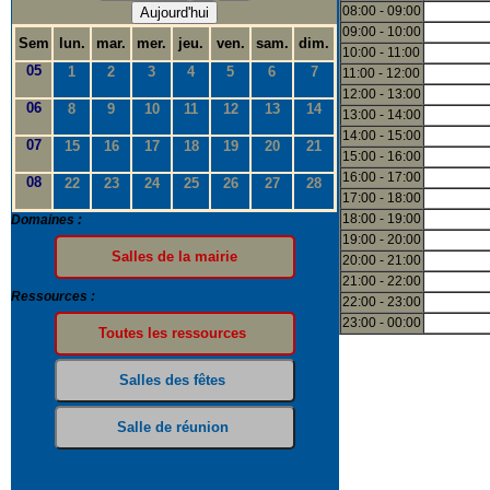
08:00 - 09:00
Aujourd'hui
09:00 - 10:00
Sem
lun.
mar.
mer.
jeu.
ven.
sam.
dim.
10:00 - 11:00
05
1
2
3
4
5
6
7
11:00 - 12:00
12:00 - 13:00
06
8
9
10
11
12
13
14
13:00 - 14:00
14:00 - 15:00
07
15
16
17
18
19
20
21
15:00 - 16:00
16:00 - 17:00
08
22
23
24
25
26
27
28
17:00 - 18:00
18:00 - 19:00
Domaines :
19:00 - 20:00
20:00 - 21:00
21:00 - 22:00
Ressources :
22:00 - 23:00
23:00 - 00:00