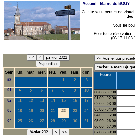
Accueil -
Mairie de BOGY
Ce site vous permet de
visua
des 
Vous ne pouv
Pour toute réservation
(06.17.11.03
<<
<
janvier 2021
Aujourd'hui
Sem
lun.
mar.
mer.
jeu.
ven.
sam.
dim.
Heure
53
1
2
3
01
4
5
6
7
8
9
10
00:00 - 01:00
01:00 - 02:00
02
11
12
13
14
15
16
17
02:00 - 03:00
03:00 - 04:00
03
18
19
20
21
22
23
24
04:00 - 05:00
04
25
26
27
28
29
30
31
05:00 - 06:00
06:00 - 07:00
février 2021
>
>>
07:00 - 08:00