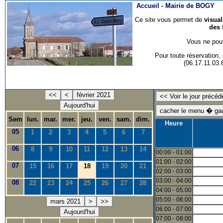
Accueil -
Mairie de BOGY
Ce site vous permet de
visua
des 
Vous ne pouv
Pour toute réservation
(06.17.11.03
<<
<
février 2021
Aujourd'hui
Sem
lun.
mar.
mer.
jeu.
ven.
sam.
dim.
Heure
05
1
2
3
4
5
6
7
06
8
9
10
11
12
13
14
00:00 - 01:00
01:00 - 02:00
07
15
16
17
18
19
20
21
02:00 - 03:00
03:00 - 04:00
08
22
23
24
25
26
27
28
04:00 - 05:00
05:00 - 06:00
mars 2021
>
>>
06:00 - 07:00
Aujourd'hui
07:00 - 08:00