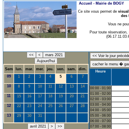
Accueil -
Mairie de BOGY
Ce site vous permet de
visua
des 
Vous ne pouv
Pour toute réservation
(06.17.11.03
<<
<
mars 2021
Aujourd'hui
Sem
lun.
mar.
mer.
jeu.
ven.
sam.
dim.
Heure
09
1
2
3
4
5
6
7
10
8
9
10
11
12
13
14
00:00 - 01:00
01:00 - 02:00
11
15
16
17
18
19
20
21
02:00 - 03:00
03:00 - 04:00
12
22
23
24
25
26
27
28
04:00 - 05:00
13
29
30
31
05:00 - 06:00
06:00 - 07:00
avril 2021
>
>>
07:00 - 08:00