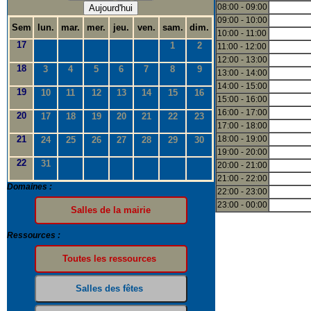
08:00 - 09:00
Aujourd'hui
09:00 - 10:00
Sem
lun.
mar.
mer.
jeu.
ven.
sam.
dim.
10:00 - 11:00
17
1
2
11:00 - 12:00
12:00 - 13:00
18
3
4
5
6
7
8
9
13:00 - 14:00
14:00 - 15:00
19
10
11
12
13
14
15
16
15:00 - 16:00
16:00 - 17:00
20
17
18
19
20
21
22
23
17:00 - 18:00
21
18:00 - 19:00
24
25
26
27
28
29
30
19:00 - 20:00
22
31
20:00 - 21:00
21:00 - 22:00
Domaines :
22:00 - 23:00
23:00 - 00:00
Ressources :