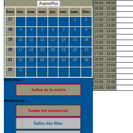
08:00 - 09:00
Aujourd'hui
09:00 - 10:00
Sem
lun.
mar.
mer.
jeu.
ven.
sam.
dim.
10:00 - 11:00
17
1
2
11:00 - 12:00
12:00 - 13:00
18
3
4
5
6
7
8
9
13:00 - 14:00
14:00 - 15:00
19
10
11
12
13
14
15
16
15:00 - 16:00
16:00 - 17:00
20
17
18
19
20
21
22
23
17:00 - 18:00
21
18:00 - 19:00
24
25
26
27
28
29
30
19:00 - 20:00
22
31
20:00 - 21:00
21:00 - 22:00
Domaines :
22:00 - 23:00
23:00 - 00:00
Ressources :