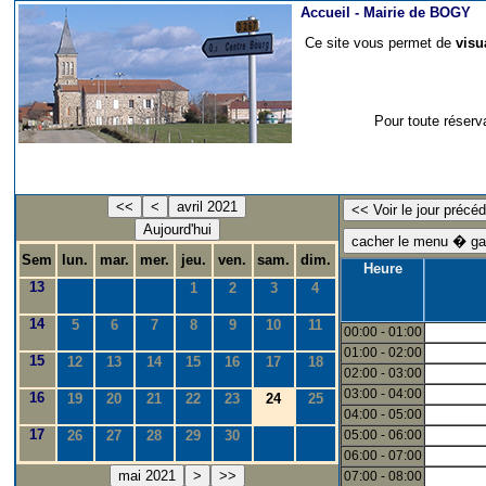
Accueil -
Mairie de BOGY
Ce site vous permet de
visu
Pour toute réserv
<<
<
avril 2021
Aujourd'hui
Sem
lun.
mar.
mer.
jeu.
ven.
sam.
dim.
Heure
13
1
2
3
4
14
5
6
7
8
9
10
11
00:00 - 01:00
01:00 - 02:00
15
12
13
14
15
16
17
18
02:00 - 03:00
03:00 - 04:00
16
19
20
21
22
23
24
25
04:00 - 05:00
17
26
27
28
29
30
05:00 - 06:00
06:00 - 07:00
mai 2021
>
>>
07:00 - 08:00